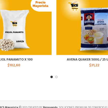
EJOL PANAMITO X 100
AVENA QUAKER 500G./ 25 
$
102,60
$
31,22
 RCS Mayorista
2021 CREATED BY
Renovando
. SOLUCIONES PREMIUM DE COMERCIO EL