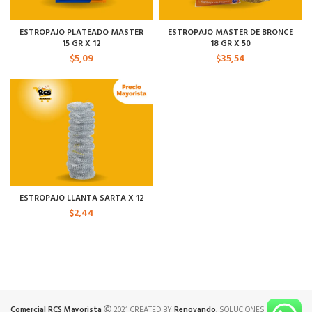
ESTROPAJO PLATEADO MASTER
ESTROPAJO MASTER DE BRONCE
15 GR X 12
18 GR X 50
$
5,09
$
35,54
ESTROPAJO LLANTA SARTA X 12
$
2,44
Comercial RCS Mayorista
2021 CREATED BY
Renovando
. SOLUCIONES PREMIUM