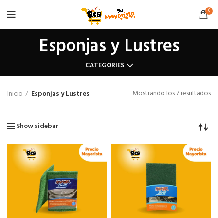
0
Esponjas y Lustres
CATEGORIES
Or
Mostrando los 7 resultados
Inicio
Esponjas y Lustres
po
po
Show sidebar