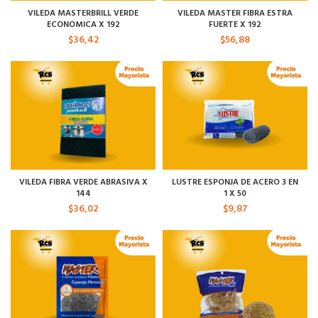
VILEDA MASTERBRILL VERDE
VILEDA MASTER FIBRA ESTRA
ECONOMICA X 192
FUERTE X 192
$
36,42
$
56,88
VILEDA FIBRA VERDE ABRASIVA X
LUSTRE ESPONJA DE ACERO 3 EN
144
1 X 50
$
36,02
$
9,87