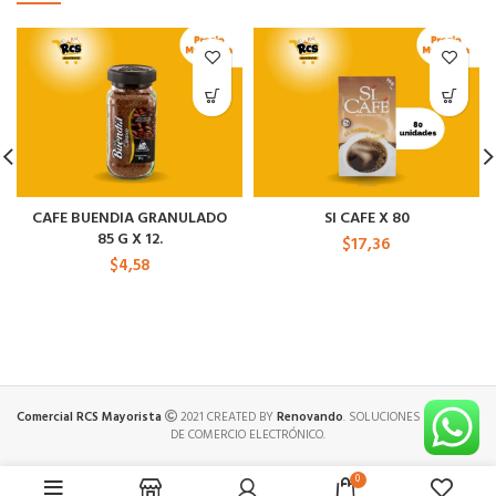
CAFE BUENDIA GRANULADO
SI CAFE X 80
85 G X 12.
$
17,36
$
4,58
Comercial RCS Mayorista
2021 CREATED BY
Renovando
. SOLUCIONES PREMIUM
DE COMERCIO ELECTRÓNICO.
0