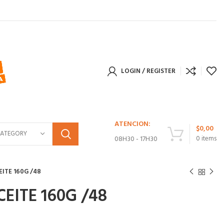
LOGIN / REGISTER
ATENCION:
$
0,00
CATEGORY
08H30 - 17H30
0
items
ITE 160G /48
EITE 160G /48