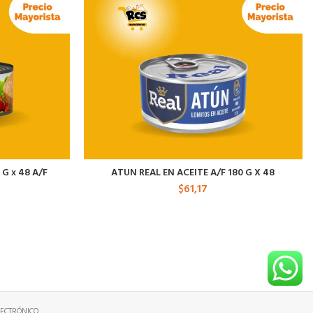
G x 48 A/F
ATUN REAL EN ACEITE A/F 180 G X 48
$
61,17
ECTRÓNICO.