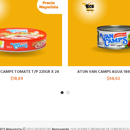
 CAMPS TOMATE T/P 225GR X 24
ATUN VAN CAMPS AGUA 184 
$
18,69
$
68,62
 RCS Mayorista
2021 CREATED BY
Renovando
. SOLUCIONES PREMIUM DE COMERCIO EL