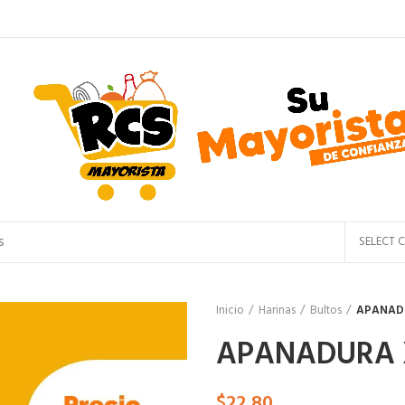
SELECT 
Inicio
Harinas
Bultos
APANADU
APANADURA X
$
22,80