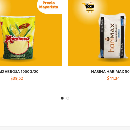
IZABROSA 1000G/20
HARINA HARIMAX 50
$
39,52
$
41,34