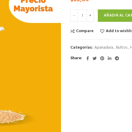
AÑADIR AL CA
Compare
Add to wishli
Categorías:
Apanadura
,
Bultos
,
H
Share