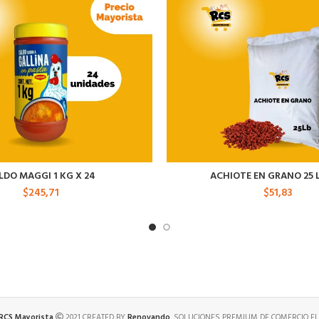
LDO MAGGI 1 KG X 24
ACHIOTE EN GRANO 25 
$
245,71
$
51,83
 RCS Mayorista
2021 CREATED BY
Renovando
. SOLUCIONES PREMIUM DE COMERCIO EL